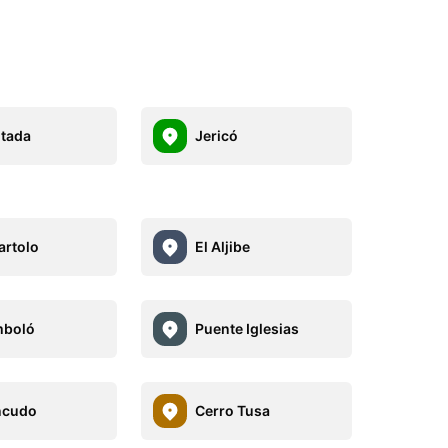
ntada
Jericó
artolo
El Aljibe
mboló
Puente Iglesias
ncudo
Cerro Tusa