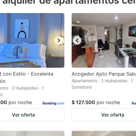
 alquiler de apartamentos ce
estion
ark
ey
t
e
eyboard
ortcuts
t con Estilo - Excelente
Acogedor Apto Parque Sab
ión
r
Apartamento · 2 Huéspedes · 1
Dormitorio
nto · 2 Huéspedes · 1
hanging
io
tes.
000
por noche
$ 127.500
por noche
Ver oferta
Ver oferta