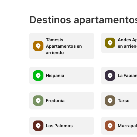
Destinos apartamentos
Támesis
Andes A
Apartamentos en
en arrie
arriendo
Hispania
La Fabia
Fredonia
Tarso
Los Palomos
Murrapa