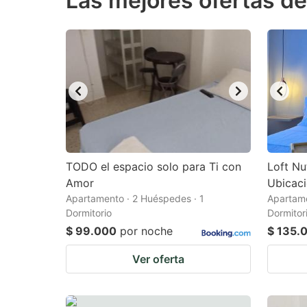
Las mejores ofertas de
question
qu
mark
m
key
k
to
to
get
ge
the
th
keyboard
k
shortcuts
sh
TODO el espacio solo para Ti con
Loft Nu
Amor
for
Ubicac
fo
Apartamento · 2 Huéspedes · 1
Apartame
changing
c
Dormitorio
Dormitor
dates.
da
$ 99.000
por noche
$ 135.
Ver oferta