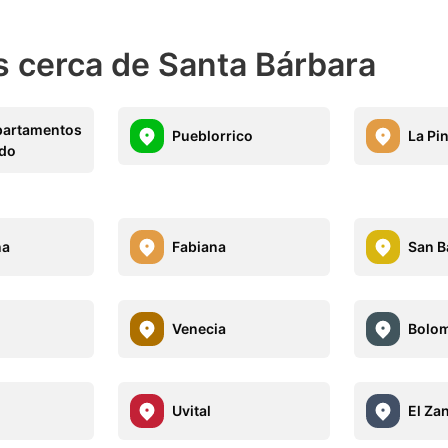
 cerca de Santa Bárbara
partamentos
Pueblorrico
La Pi
ndo
na
Fabiana
San B
Venecia
Bolo
l
Uvital
El Za