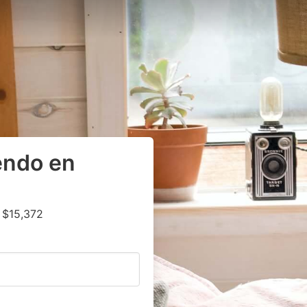
endo en
 $15,372