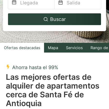
Navigate
Navigate
Buscar
forward
backward
to
to
interact
interact
with
with
Ofertas destacadas
Mapa
Servicios
Rango de 
the
the
calendar
calendar
and
and
Ahorra hasta el 99%
select
select
Las mejores ofertas de
a
a
alquiler de apartamentos
date.
date.
cerca de Santa Fé de
Press
Press
the
the
Antioquia
question
question