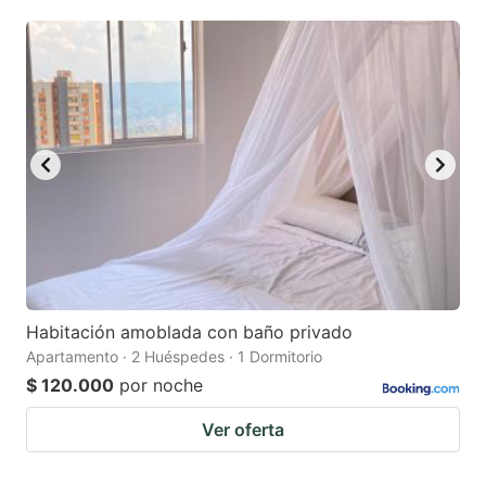
mark
mark
key
key
to
to
get
get
the
the
keyboard
keyboard
shortcuts
shortcuts
for
for
changing
changing
dates.
dates.
Habitación amoblada con baño privado
Apartamento · 2 Huéspedes · 1 Dormitorio
$ 120.000
por noche
Ver oferta