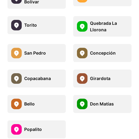
Bolívar
Quebrada La
Torito
Llorona
San Pedro
Concepción
Copacabana
Girardota
Bello
Don Matías
Popalito