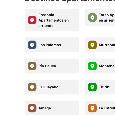
Fredonia
Tarso Ap
Apartamentos en
en arrie
arriendo
Los Palomos
Murrapa
Río Cauca
Montebel
El Guayabo
Titiribi
Amaga
La Estrel