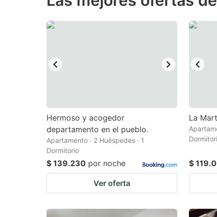
Las mejores ofertas de
question
qu
mark
m
key
k
to
to
get
ge
the
th
keyboard
k
shortcuts
sh
Hermoso y acogedor
La Mart
departamento en el pueblo.
for
Apartame
fo
Dormitor
Apartamento · 2 Huéspedes · 1
changing
c
Dormitorio
dates.
da
$ 139.230
por noche
$ 119.
Ver oferta