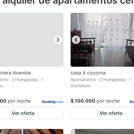
 alquiler de apartamentos cer
estion
ark
ey
t
e
eyboard
ortcuts
inera Avenida
casa 4 cocorna
nto · 2 Huéspedes · 1
r
Apartamento · 2 Huéspedes · 1
io
Dormitorio
hanging
tes.
000
por noche
$ 100.000
por noche
Ver oferta
Ver oferta