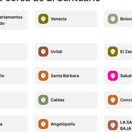
artamentos
Venecia
Bolo
ndo
l
Uvital
El Za
lo
Santa Bárbara
Sabal
Caldas
Conco
LA S
la
Angelópolis
BAJA