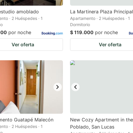
estudio amoblado
La Martinera Plaza Principal
nto · 2 Huéspedes · 1
Apartamento · 2 Huéspedes · 1
io
Dormitorio
800
por noche
$ 119.000
por noche
Ver oferta
Ver oferta
mento Guatapé Malecón
New Cozy Apartment in the
nto · 2 Huéspedes · 1
Poblado, San Lucas
io