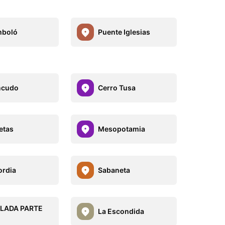
mboló
Puente Iglesias
ncudo
Cerro Tusa
etas
Mesopotamia
rdia
Sabaneta
ALADA PARTE
La Escondida