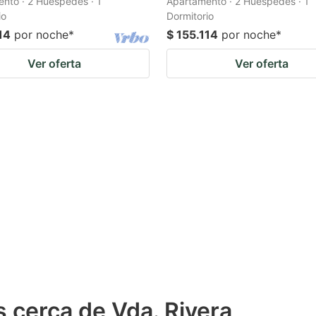
nto · 2 Huéspedes · 1
Apartamento · 2 Huéspedes · 1
io
Dormitorio
14
por noche
*
$ 155.114
por noche
*
Ver oferta
Ver oferta
 cerca de Vda. Rivera