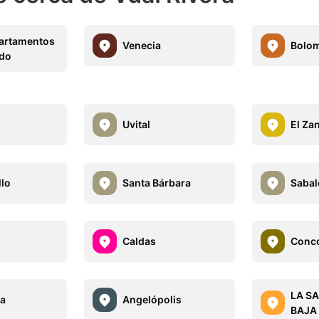
artamentos
Venecia
Bolo
ndo
l
Uvital
El Za
lo
Santa Bárbara
Sabal
Caldas
Conco
LA S
la
Angelópolis
BAJA