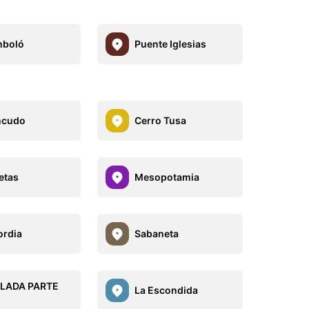
mboló
Puente Iglesias
ncudo
Cerro Tusa
etas
Mesopotamia
rdia
Sabaneta
ALADA PARTE
La Escondida