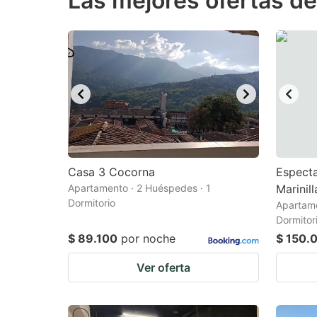
Las mejores ofertas de
question
qu
mark
m
key
k
to
to
get
ge
the
th
keyboard
k
shortcuts
sh
Casa 3 Cocorna
Espect
Apartamento · 2 Huéspedes · 1
for
Marinil
fo
Dormitorio
Apartame
changing
c
Dormitor
dates.
da
$ 89.100
por noche
$ 150.
Ver oferta