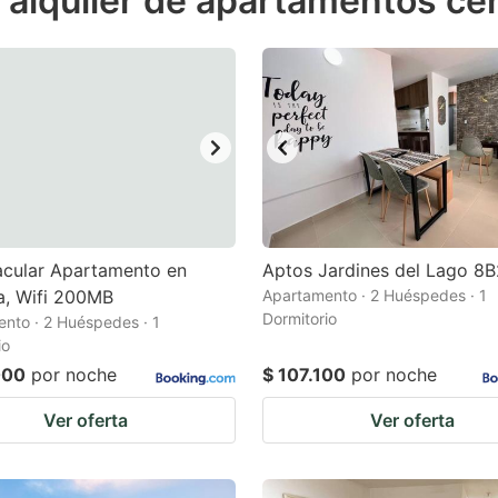
 alquiler de apartamentos cer
estion
ark
ey
t
e
eyboard
ortcuts
acular Apartamento en
Aptos Jardines del Lago 8
la, Wifi 200MB
r
Apartamento · 2 Huéspedes · 1
Dormitorio
nto · 2 Huéspedes · 1
hanging
io
tes.
000
por noche
$ 107.100
por noche
Ver oferta
Ver oferta