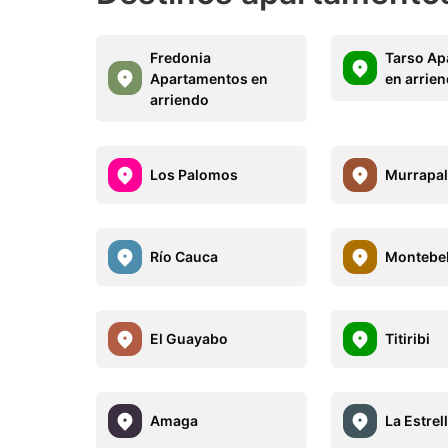
Fredonia
Tarso Ap
Apartamentos en
en arrie
arriendo
Los Palomos
Murrapa
Río Cauca
Montebel
El Guayabo
Titiribi
Amaga
La Estrel