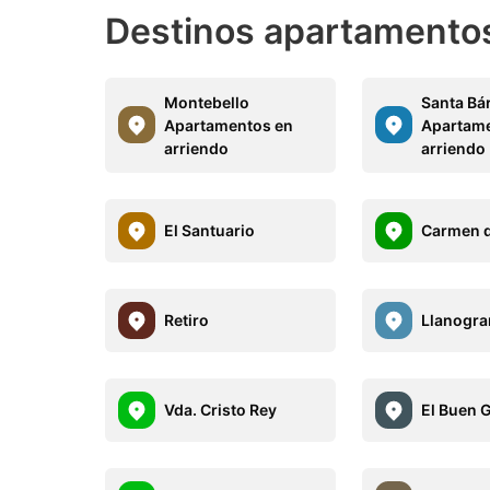
Destinos apartamentos
Montebello
Santa Bá
Apartamentos en
Apartam
arriendo
arriendo
El Santuario
Carmen d
Retiro
Llanogr
Vda. Cristo Rey
El Buen 