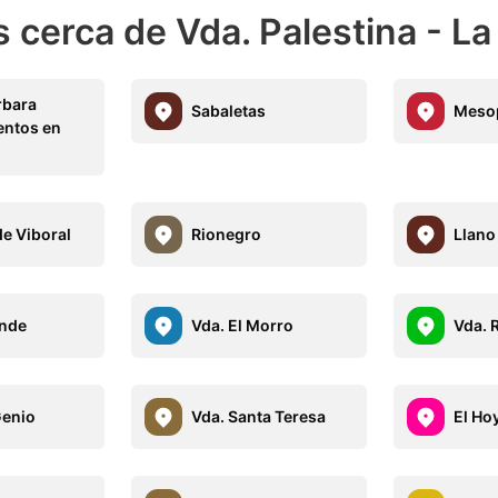
 cerca de Vda. Palestina - L
rbara
Sabaletas
Meso
entos en
e Viboral
Rionegro
Llano
ande
Vda. El Morro
Vda. 
Genio
Vda. Santa Teresa
El Ho