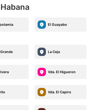
a Habana
potamia
El Guayabo
 Grande
La Ceja
Rivera
Vda. El Higueron
yito
Vda. El Capiro