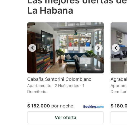
Las mejores ofertas de
La Habana
question
qu
mark
m
key
k
to
to
get
ge
the
th
keyboard
k
shortcuts
sh
for
fo
Cabaña Santorini Colombiano
Agradab
changing
c
Apartamento · 2 Huéspedes · 1
Apartame
Dormitorio
Dormitor
dates.
da
$ 152.000
por noche
$ 180.
Ver oferta