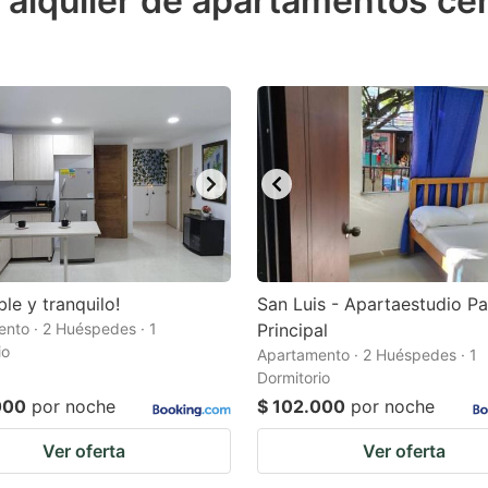
 alquiler de apartamentos cer
estion
ark
ey
t
e
eyboard
ortcuts
r
le y tranquilo!
San Luis - Apartaestudio P
hanging
nto · 2 Huéspedes · 1
Principal
io
tes.
Apartamento · 2 Huéspedes · 1
Dormitorio
000
por noche
$ 102.000
por noche
Ver oferta
Ver oferta